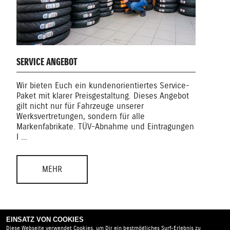
SERVICE ANGEBOT
WER
Wir bieten Euch ein kundenorientiertes Service-
In u
Paket mit klarer Preisgestaltung. Dieses Angebot
gest
gilt nicht nur für Fahrzeuge unserer
Arbei
Werksvertretungen, sondern für alle
Moto
Markenfabrikate. TÜV-Abnahme und Eintragungen
verf
I ...
MEHR
EINSATZ VON COOKIES
Diese Webseite verwendet Cookies, um Dir ein bestmögliches Surf-Erlebnis zu