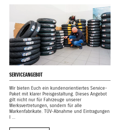
SERVICEANGEBOT
WER
Wir bieten Euch ein kundenorientiertes Service-
In u
Paket mit klarer Preisgestaltung. Dieses Angebot
gest
gilt nicht nur für Fahrzeuge unserer
Arbei
Werksvertretungen, sondern für alle
Moto
Markenfabrikate. TÜV-Abnahme und Eintragungen
Fahrz
I ...