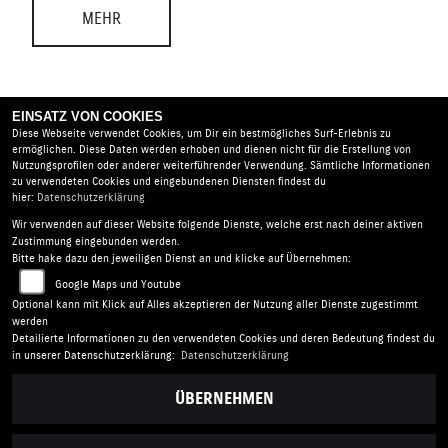
MEHR
EINSATZ VON COOKIES
Diese Webseite verwendet Cookies, um Dir ein bestmögliches Surf-Erlebnis zu
ermöglichen. Diese Daten werden erhoben und dienen nicht für die Erstellung von
Nutzungsprofilen oder anderer weiterführender Verwendung. Sämtliche Informationen
zu verwendeten Cookies und eingebundenen Diensten findest du
hier:
Datenschutzerklärung
Zweirad-Center Nuber GmbH |
Goßholzer Straße 13a |
Wir verwenden auf dieser Website folgende Dienste, welche erst nach deiner aktiven
88161 Lindenberg i.Allgäu | Deutschland
Zustimmung eingebunden werden.
Bitte hake dazu den jeweiligen Dienst an und klicke auf Übernehmen:
AGB
|
Impressum
|
Datenschutz
|
Disclaimer
|
Google Maps und Youtube
Barrierefreiheit
|
Batterieverordnung
Optional kann mit Klick auf Alles akzeptieren der Nutzung aller Dienste zugestimmt
werden
Folgen Sie uns
Detailierte Informationen zu den verwendeten Cookies und deren Bedeutung findest du
in unserer Datenschutzerklärung:
Datenschutzerklärung
ÜBERNEHMEN